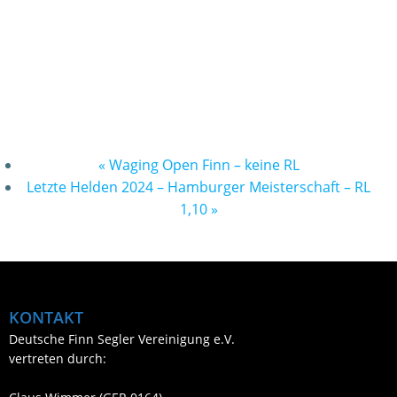
«
Waging Open Finn – keine RL
Letzte Helden 2024 – Hamburger Meisterschaft – RL
1,10
»
KONTAKT
Deutsche Finn Segler Vereinigung e.V.
vertreten durch: