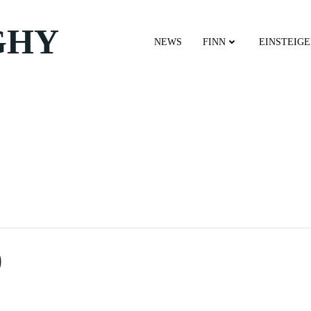
GHY
NEWS
FINN
EINSTEIG
0