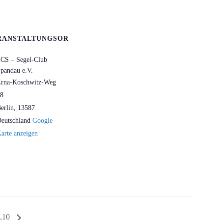
RANSTALTUNGSOR
CS – Segel-Club
pandau e.V.
rna-Koschwitz-Weg
8
erlin
,
13587
eutschland
Google
arte anzeigen
1,10