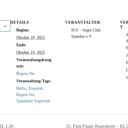
DETAILS
VERANSTALTER
VE
T
Beginn:
SCS – Segel-Club
S
Spandau e.V.
Oktober 18, 2025
S
Ende:
E
Oktober 19, 2025
1
Veranstaltungskateg
B
orie:
D
Region Ost
K
Veranstaltung-Tags:
Berlin
,
Eispokal
,
Region Ost
,
Spandauer Segelclub
RL 1,50
35. Finn-Finale Rupenhorn – RL