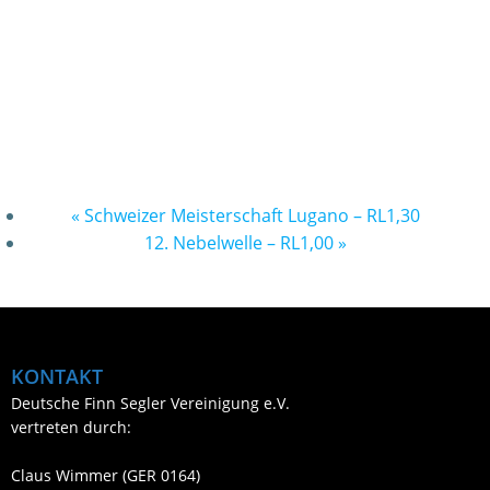
«
Schweizer Meisterschaft Lugano – RL1,30
12. Nebelwelle – RL1,00
»
KONTAKT
Deutsche Finn Segler Vereinigung e.V.
vertreten durch:
Claus Wimmer (GER 0164)