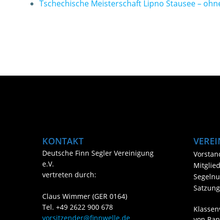
Tschechische Meisterschaft Lipno Stausee – ohn
KONTAKT
VEREI
Deutsche Finn Segler Vereinigung
Vorstan
e.V.
Mitglie
vertreten durch:
Segeln
Satzung
Claus Wimmer (GER 0164)
Tel. +49 2622 900 678
Klassen
vorsitzender@finnwelle.de
von Ran