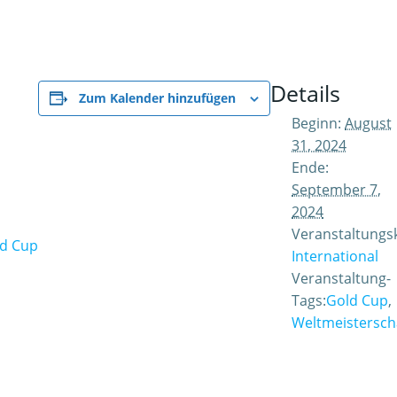
Details
Zum Kalender hinzufügen
Beginn:
August
31, 2024
Ende:
September 7,
2024
Veranstaltungsk
ld Cup
International
Veranstaltung-
Tags:
Gold Cup
,
Weltmeistersch