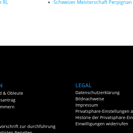
e RL
Schweizer Meisterschaft Perpignan 
N
LEGAL
Datenschutzerklärung
d & Obleute
Bildnachweise
dsantrag
Impressum
ummern
Privatsphäre-Einstellungen 
Historie der Privatsphäre-Ei
Einwilligungen widerrufen
vorschrift zur durchführung
glisten Regatten