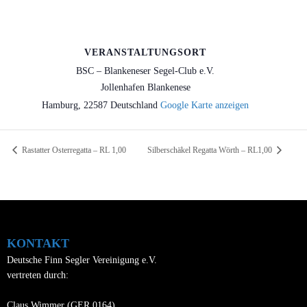
VERANSTALTUNGSORT
BSC – Blankeneser Segel-Club e.V.
Jollenhafen Blankenese
Hamburg
,
22587
Deutschland
Google Karte anzeigen
Rastatter Osterregatta – RL 1,00
Silberschäkel Regatta Wörth – RL1,00
KONTAKT
Deutsche Finn Segler Vereinigung e.V.
vertreten durch:
Claus Wimmer (GER 0164)