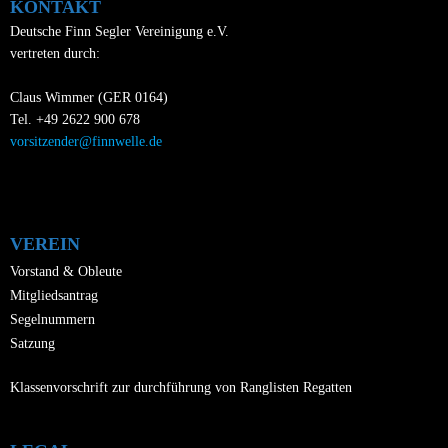
KONTAKT
t
d
Deutsche Finn Segler Vereinigung e.V.
A
e
vertreten durch:
n
n
s
Claus Wimmer (GER 0164)
-
Tel. +49 2622 900 678
i
N
vorsitzender@finnwelle.de
c
a
h
v
t
i
e
VEREIN
n
g
Vorstand & Obleute
,
Mitgliedsantrag
a
Segelnummern
N
t
Satzung
a
i
v
Klassenvorschrift zur durchführung von Ranglisten Regatten
o
i
n
g