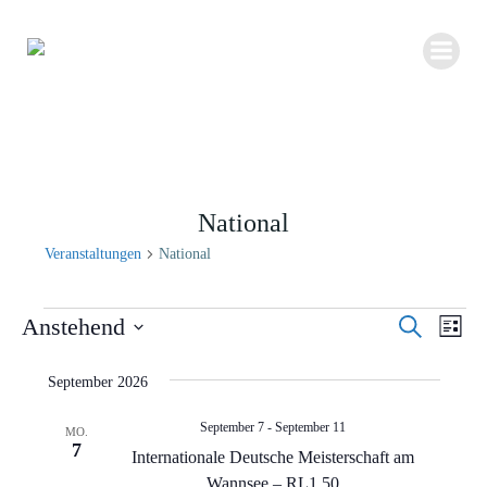
Zum
Inhalt
springen
National
Veranstaltungen
National
Veranstaltungen
V
Anstehend
Suche
V
Liste
e
Datum
e
r
September 2026
wählen.
r
a
September 7
-
September 11
a
MO.
n
7
Internationale Deutsche Meisterschaft am
n
s
Wannsee – RL1,50