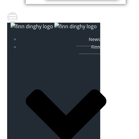
News
Finn