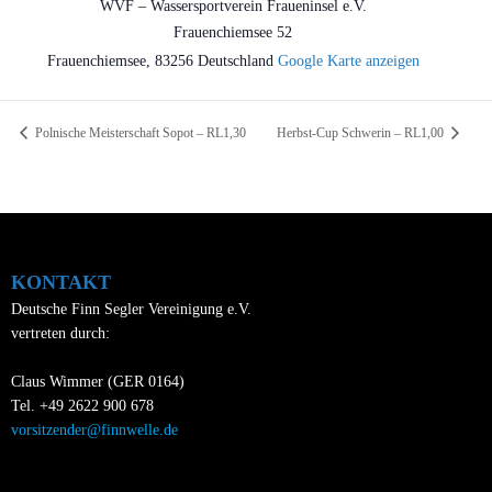
WVF – Wassersportverein Fraueninsel e.V.
Frauenchiemsee 52
Frauenchiemsee
,
83256
Deutschland
Google Karte anzeigen
Polnische Meisterschaft Sopot – RL1,30
Herbst-Cup Schwerin – RL1,00
KONTAKT
Deutsche Finn Segler Vereinigung e.V.
vertreten durch:
Claus Wimmer (GER 0164)
Tel. +49 2622 900 678
vorsitzender@finnwelle.de