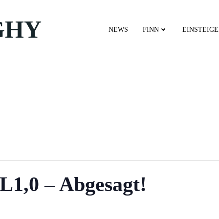
GHY
NEWS
FINN
EINSTEIG
RL1,0 – Abgesagt!