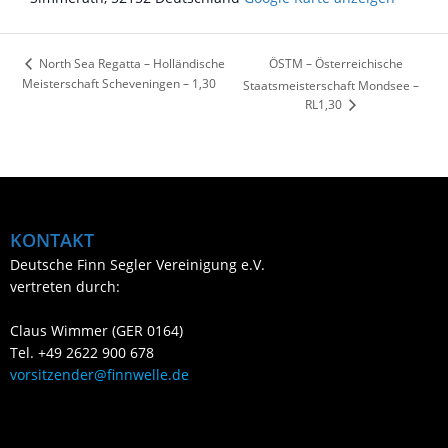
ÖSTM – Österreichische
North Sea Regatta – Holländische
Meisterschaft Scheveningen – 1,30
Staatsmeisterschaft Mondsee –
RL1,30
KONTAKT
Deutsche Finn Segler Vereinigung e.V.
vertreten durch:
Claus Wimmer (GER 0164)
Tel. +49 2622 900 678
vorsitzender@finnwelle.de