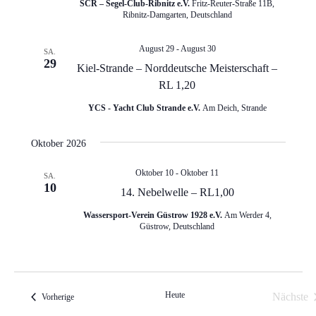
SCR – Segel-Club-Ribnitz e.V.
Fritz-Reuter-Straße 11B,
s
t
Ribnitz-Damgarten, Deutschland
a
t
l
August 29
-
August 30
a
SA.
29
Kiel-Strande – Norddeutsche Meisterschaft –
t
l
RL 1,20
u
t
n
YCS - Yacht Club Strande e.V.
Am Deich, Strande
u
g
n
Oktober 2026
e
g
n
Oktober 10
-
Oktober 11
SA.
10
S
A
14. Nebelwelle – RL1,00
u
n
Wassersport-Verein Güstrow 1928 e.V.
Am Werder 4,
c
Güstrow, Deutschland
s
h
i
e
c
u
Heute
Nächste
Veranstaltungen
Vorherige
h
n
Veran