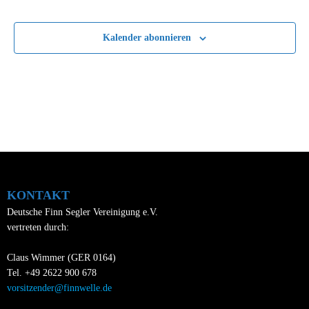
t
d
A
e
Kalender abonnieren
n
n
s
-
i
N
c
a
h
v
t
i
e
n
g
KONTAKT
,
a
Deutsche Finn Segler Vereinigung e.V.
N
vertreten durch:
t
a
i
Claus Wimmer (GER 0164)
v
o
Tel. +49 2622 900 678
i
vorsitzender@finnwelle.de
n
g