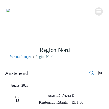
Zum
Inhalt
springen
Region Nord
Veranstaltungen
Region Nord
Veranstaltungen
V
Anstehend
Suche
V
Liste
e
Datum
e
r
August 2026
wählen.
r
a
August 15
-
August 16
a
SA.
n
15
Küstencup Ribnitz – RL1,00
n
s