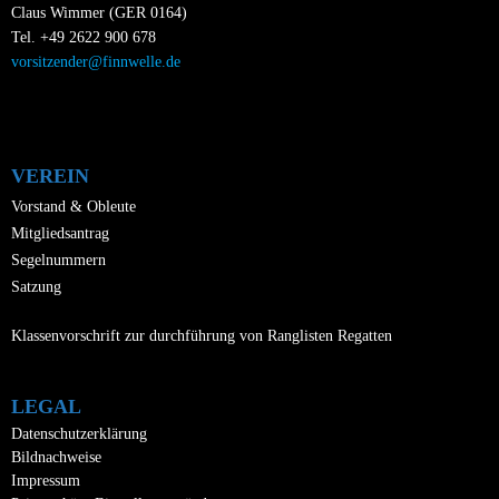
e
Claus Wimmer (GER 0164)
c
u
Tel. +49 2622 900 678
h
vorsitzender@finnwelle.de
n
t
d
A
e
n
n
VEREIN
s
-
Vorstand & Obleute
i
Mitgliedsantrag
N
c
Segelnummern
a
h
Satzung
v
t
Klassenvorschrift zur durchführung von Ranglisten Regatten
i
e
n
g
LEGAL
,
a
Datenschutzerklärung
N
t
Bildnachweise
a
Impressum
i