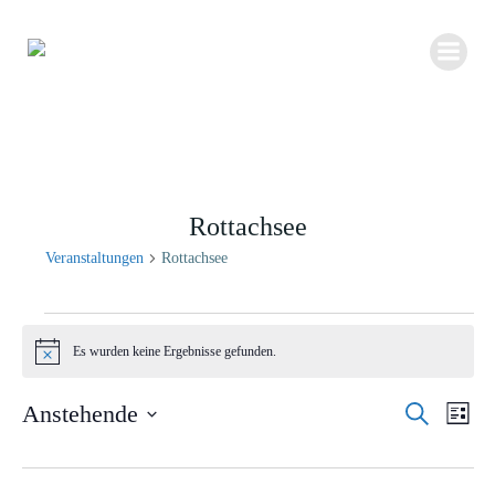
Zum
Inhalt
springen
Rottachsee
Veranstaltungen
Rottachsee
Veranstaltungen
Es wurden keine Ergebnisse gefunden.
Hinweis
V
Anstehende
Suche
V
Liste
e
Datum
e
r
wählen.
r