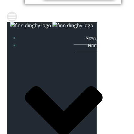
News
Finn