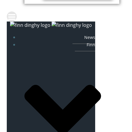
News
Finn