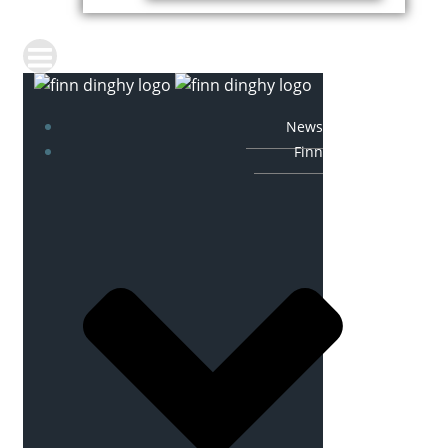
News
Finn