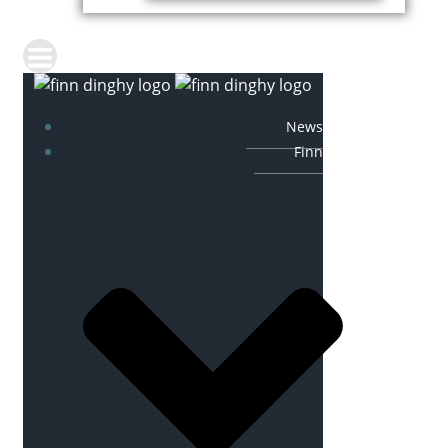
News
Finn