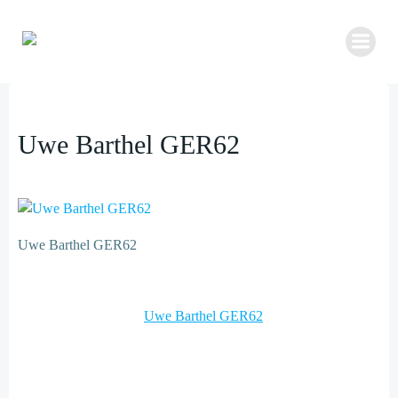
Zum
Inhalt
springen
Uwe Barthel GER62
Uwe Barthel GER62
Post
Uwe Barthel GER62
navigation