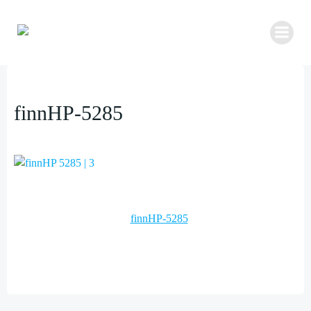
Zum
Inhalt
springen
finnHP-5285
Post
finnHP-5285
navigation