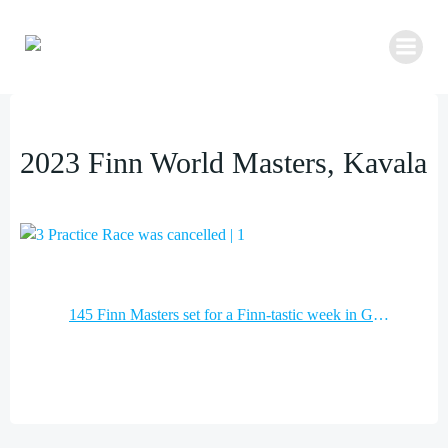
Zum
Inhalt
springen
2023 Finn World Masters, Kavala
Post
145 Finn Masters set for a Finn-tastic week in Greece
navigation