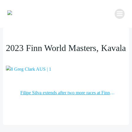
Zum
Inhalt
springen
2023 Finn World Masters, Kavala
Post
Filipe Silva extends after two more races at Finn World Masters
navigation