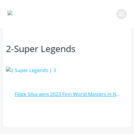
Zum
Inhalt
springen
2-Super Legends
Post
Filipe Silva wins 2023 Finn World Masters in Nea Iraklitsa after no more racing possible
navigation