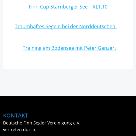
Finn-Cup Starnberger See – RL1,10
Post
Traumhaftes Segeln bei der Norddeutschen Meisterschaft auf der Ostsee in Wismar
navigation
Post
Training am Bodensee mit Peter Ganzert
navigation
KONTAKT
Deutsche Finn Segler Vereinigung e.V.
vertreten durch: