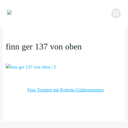
Zum
Inhalt
springen
finn ger 137 von oben
Post
Finn Training mit Roberto Güldenpenning
navigation