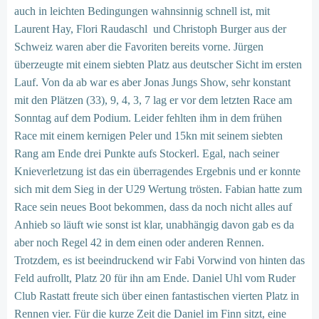
auch in leichten Bedingungen wahnsinnig schnell ist, mit
Laurent Hay, Flori Raudaschl und Christoph Burger aus der
Schweiz waren aber die Favoriten bereits vorne. Jürgen
überzeugte mit einem siebten Platz aus deutscher Sicht im ersten
Lauf. Von da ab war es aber Jonas Jungs Show, sehr konstant
mit den Plätzen (33), 9, 4, 3, 7 lag er vor dem letzten Race am
Sonntag auf dem Podium. Leider fehlten ihm in dem frühen
Race mit einem kernigen Peler und 15kn mit seinem siebten
Rang am Ende drei Punkte aufs Stockerl. Egal, nach seiner
Knieverletzung ist das ein überragendes Ergebnis und er konnte
sich mit dem Sieg in der U29 Wertung trösten. Fabian hatte zum
Race sein neues Boot bekommen, dass da noch nicht alles auf
Anhieb so läuft wie sonst ist klar, unabhängig davon gab es da
aber noch Regel 42 in dem einen oder anderen Rennen.
Trotzdem, es ist beeindruckend wir Fabi Vorwind von hinten das
Feld aufrollt, Platz 20 für ihn am Ende. Daniel Uhl vom Ruder
Club Rastatt freute sich über einen fantastischen vierten Platz in
Rennen vier. Für die kurze Zeit die Daniel im Finn sitzt, eine