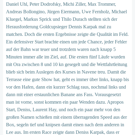
Daniel Uhl, Peter Dodrofsky, Michi Ziller, Max Trommer,
Andreas Bollongino, Jürgen Eiermann, Uwe Fernholz, Michael
Kluegel, Markus Sprick und Thilo Durach stellten sich der
Herausforderung Goldcupsieger Dennis Karpak mal zu
matchen. Doch die ersten Ergebnisse zeigte die Qualität im Feld.
Ein defensiver Start brachte einen um jede Chance, jeder Fehler
auf der Bahn war teuer und trotzdem waren nach knapp 5
Minuten immer alle im Ziel, auf. Die ersten fünf Läufe wurden
mit Ora zwischen 8 und 10 kn gesegelt und die Wettfahrtleitung
blieb sich beim Auslegen des Kurses in Navene treu. Damit die
Terrasse eine gute Show hat, geht es immer über links, knapp bis
vor den Hafen, dann ein kurzer Schlag raus, nochmal links und
dann mit einer erstaunlichen Banane ans Fass. Vorausgesetzt
man ist vorne, sonst kommen ein paar Wenden dazu. Apropos
Start, Deniss, Laurent Hay, und noch ein paar mehr von den
großen Namen schießen mit einem überragenden Speed aus der
Box, segeln tief und knipsen damit einen nach dem anderen in
Lee aus. Im ersten Race zeigte dann Deniss Karpak, dass er