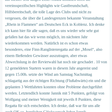
vereinsspezifischen Highlights wie Gastfreundschaft,
Hilfsbereitschaft, die tolle Lage des Clubs und nicht zu
vergessen, die über die Landesgrenzen bekannte Veranstaltung
„Rhein in Flammen“ am Deutschen Eck in Koblenz. Ich denke
ich kann hier für alle sagen, daß es uns wieder sehr sehr gut
gefallen hat das wir wenn möglich, im nächsten Jahr
wiederkommen werden. Natürlich ist es schon etwas
besonderes, eine Finn-Ranglistenregatta auf der „Mosel“, also
einem fließenden Gewässer auszutragen, aber etwas
Abwechslung in der Revierwahl hat noch nie geschadet . 10 von
12 gemeldeten Startern waren in diesem Jahr angereist und
gegen 15.00h. setzte der Wind am Samstag Nachmittag
schlagartig aus der richtigen Richtung (Flußabwärts) ein und die
geplanten 3 Wettfahrten konnten ohne Probleme durchgeführt
werden. Letztendlich konnte Jannik mit 5 Punkten, gefolgt von
Wolfgang und meiner Wenigkeit mit jeweils 8 Punkten, diese
Regatta für sich entscheiden. Ich denke, daß war für uns alle
auch OK so, herzlichen Glückwunsch lieber Jannik.