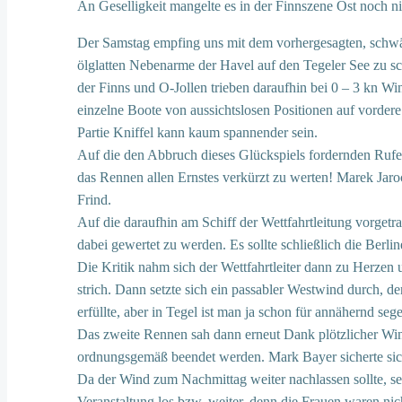
An Geselligkeit mangelte es in der Finnszene Ost noch nie
Der Samstag empfing uns mit dem vorhergesagten, schwäch
ölglatten Nebenarme der Havel auf den Tegeler See zu s
der Finns und O-Jollen trieben daraufhin bei 0 – 3 kn W
einzelne Boote von aussichtslosen Positionen auf vordere
Partie Kniffel kann kaum spannender sein.
Auf die den Abbruch dieses Glückspiels fordernden Rufe 
das Rennen allen Ernstes verkürzt zu werten! Marek Jaro
Frind.
Auf die daraufhin am Schiff der Wettfahrtleitung vorget
dabei gewertet zu werden. Es sollte schließlich die Berli
Die Kritik nahm sich der Wettfahrtleiter dann zu Herzen 
strich. Dann setzte sich ein passabler Westwind durch,
erfüllte, aber in Tegel ist man ja schon für annähernd s
Das zweite Rennen sah dann erneut Dank plötzlicher Win
ordnungsgemäß beendet werden. Mark Bayer sicherte sic
Da der Wind zum Nachmittag weiter nachlassen sollte, se
Veranstaltung los bzw. weiter, denn die Frauen waren nic