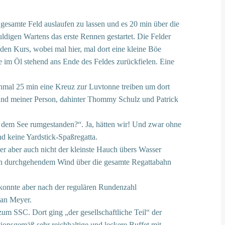
gesamte Feld auslaufen zu lassen und es 20 min über die
digen Wartens das erste Rennen gestartet. Die Felder
den Kurs, wobei mal hier, mal dort eine kleine Böe
ie im Öl stehend ans Ende des Feldes zurückfielen. Eine
ochmal 25 min eine Kreuz zur Luvtonne treiben um dort
t und meiner Person, dahinter Thommy Schulz und Patrick
f dem See rumgestanden?“. Ja, hätten wir! Und zwar ohne
nd keine Yardstick-Spaßregatta.
der aber auch nicht der kleinste Hauch übers Wasser
5 kn durchgehendem Wind über die gesamte Regattabahn
konnte aber nach der regulären Rundenzahl
Jan Meyer.
um SSC. Dort ging „der gesellschaftliche Teil“ der
ionsgemäß sehr reichhaltige und leckere Buffet mit