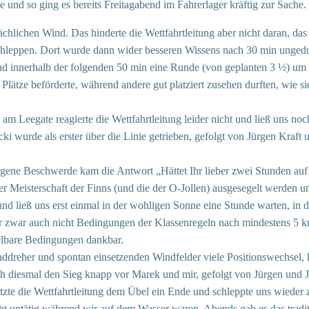
 und so ging es bereits Freitagabend im Fahrerlager kräftig zur Sache.
lichen Wind. Das hinderte die Wettfahrtleitung aber nicht daran, das 
chleppen. Dort wurde dann wider besseren Wissens nach 30 min ungedul
ind innerhalb der folgenden 50 min eine Runde (von geplanten 3 ½) um 
 Plätze beförderte, während andere gut platziert zusehen durften, wie s
am Leegate reagierte die Wettfahrtleitung leider nicht und ließ uns n
cki wurde als erster über die Linie getrieben, gefolgt von Jürgen Kraf
ragene Beschwerde kam die Antwort „Hättet Ihr lieber zwei Stunden au
ner Meisterschaft der Finns (und die der O-Jollen) ausgesegelt werden u
und ließ uns erst einmal in der wohligen Sonne eine Stunde warten, in 
 der zwar auch nicht Bedingungen der Klassenregeln nach mindestens 
egelbare Bedingungen dankbar.
ddreher und spontan einsetzenden Windfelder viele Positionswechsel, 
h diesmal den Sieg knapp vor Marek und mir, gefolgt von Jürgen und 
tzte die Wettfahrtleitung dem Übel ein Ende und schleppte uns wieder z
ht untätig während wir auf dem Wasser waren. Abends gab es das tradit