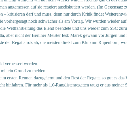
 man angemessen auf sie reagiert ausdiskutiert werden. (Im Gegensatz 
 – kritisieren darf und muss, denn nur durch Kritik findet Weiterentwic
e vorhergesagt noch schwächer als am Vortag. Wir wurden wieder auf d
s die Wettfahrtleitung das Elend beendete und uns wieder zum SSC zurü
a, aber nicht der Berliner Meister fest: Marek gewann vor Jürgen und
ste der Regattatroß ab, die meisten direkt zum Klub am Rupenhorn, wo s
ld verbessert werden.
 mit ein Grund zu melden.
eim ersten Rennen dazugelernt und den Rest der Regatta so gut es das We
 hinfahren. Für mehr als 1,0-Ranglistenregatten taugt er aus meiner Sic