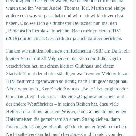
hervorragende Gastgeber waren, weil eben doch nicht alle da
waren und ihr, Walter, Andrè, Thomas, Kai, Martin und einige
andere echt was verpasst habt und wir euch wirklich vermisst
haben. Und weil ich als drittbester Deutscher nun mal den
„Berichtschreiberplatz“ innehabe. Nach meiner letzten IDM
(2018) durfte ich als Gesamtdritter ja auch darüber berichten.
Fangen wir mit den Jollenseglern Reichenau (JSR) an: Da ist ein
kleiner Verein mit 80 Mitgliedern, der sich dem Jollensegeln
verschrieben hat, mit einem kleinen Clubhaus und einem
Startschiff, und der ob der ständigen wachsenden Meldezahl zur
IDM bestimmt irgendwann so richtig nach Luft geschnappt hat.
Aber, wenn man „Kerle“ wie Andreas „Bollo“ Bollongino oder
Christian „Leo“ Leonards – der eine „Organisationschef“ und
der andere Wettfahrleiter – in seinen Reihen hat, dazu viele
Helfer an Land und auf dem Wasser, eine Gemeinde und einen
Hafenmeister, die gemeinsam an einem Strang ziehen, dann
finden sich Lösungen, die alle glücklich und zufrieden machen.
Nicht selbstverständlich auch bei „Speis und Trank“: von den