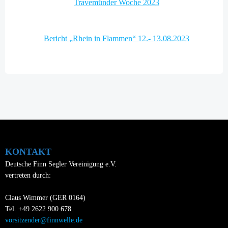
Post
Travemünder Woche 2023
navigation
Post
Bericht „Rhein in Flammen“ 12.- 13.08.2023
navigation
KONTAKT
Deutsche Finn Segler Vereinigung e.V.
vertreten durch:
Claus Wimmer (GER 0164)
Tel. +49 2622 900 678
vorsitzender@finnwelle.de