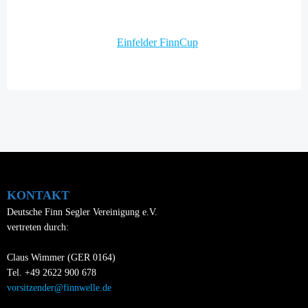
navigation
Post
Einfelder FinnCup
navigation
KONTAKT
Deutsche Finn Segler Vereinigung e.V.
vertreten durch:
Claus Wimmer (GER 0164)
Tel. +49 2622 900 678
vorsitzender@finnwelle.de