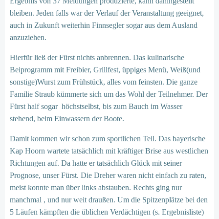
Ergebnis von 37 Meldungen produzierte, kann dahingestellt
bleiben. Jeden falls war der Verlauf der Veranstaltung geeignet,
auch in Zukunft weiterhin Finnsegler sogar aus dem Ausland
anzuziehen.
Hierfür ließ der Fürst nichts anbrennen. Das kulinarische
Beiprogramm mit Freibier, Grillfest, üppiges Menü, Weiß(und
sonstige)Wurst zum Frühstück, alles vom feinsten. Die ganze
Familie Straub kümmerte sich um das Wohl der Teilnehmer. Der
Fürst half sogar höchstselbst, bis zum Bauch im Wasser
stehend, beim Einwassern der Boote.
Damit kommen wir schon zum sportlichen Teil. Das bayerische
Kap Hoorn wartete tatsächlich mit kräftiger Brise aus westlichen
Richtungen auf. Da hatte er tatsächlich Glück mit seiner
Prognose, unser Fürst. Die Dreher waren nicht einfach zu raten,
meist konnte man über links abstauben. Rechts ging nur
manchmal , und nur weit draußen. Um die Spitzenplätze bei den
5 Läufen kämpften die üblichen Verdächtigen (s. Ergebnisliste)