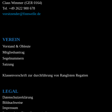
i
Claus Wimmer (GER 0164)
e
c
Tel. +49 2622 900 678
u
vorsitzender@finnwelle.de
h
n
t
d
A
e
n
VEREIN
n
s
Vorstand & Obleute
-
i
Mitgliedsantrag
N
Segelnummern
c
a
Satzung
h
v
t
Klassenvorschrift zur durchführung von Ranglisten Regatten
i
e
n
g
LEGAL
,
a
Datenschutzerklärung
N
Bildnachweise
t
Impressum
a