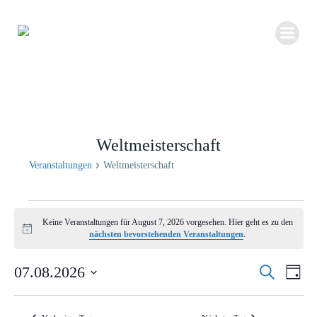
Zum
Inhalt
springen
Weltmeisterschaft
Veranstaltungen
Weltmeisterschaft
Veranstaltungen
Keine Veranstaltungen für August 7, 2026 vorgesehen. Hier geht es zu den
für
Hinweis
nächsten bevorstehenden Veranstaltungen
.
August
7,
V
07.08.2026
Suche
V
Tag
2026
e
Datum
e
r
wählen.