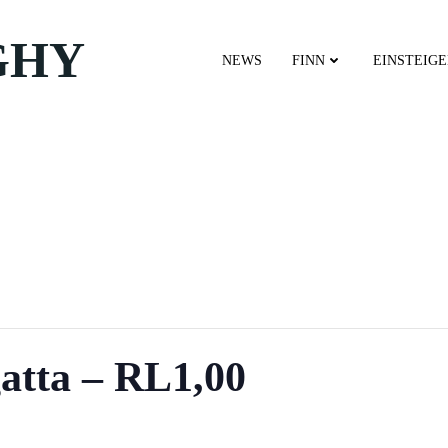
GHY
NEWS
FINN
EINSTEIG
atta – RL1,00