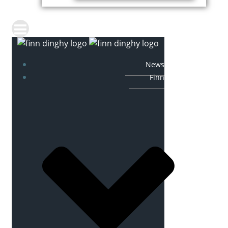
News
Finn