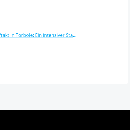
Trainingsauftakt in Torbole: Ein intensiver Start ins Finn-Jahr 2025