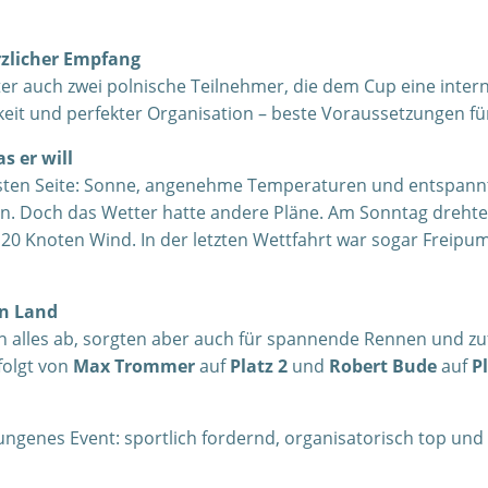
erzlicher Empfang
ter auch zwei polnische Teilnehmer, die dem Cup eine inter
chkeit und perfekter Organisation – beste Voraussetzungen
s er will
besten Seite: Sonne, angenehme Temperaturen und entspann
. Doch das Wetter hatte andere Pläne. Am Sonntag drehte 
zu 20 Knoten Wind. In der letzten Wettfahrt war sogar Freipum
an Land
alles ab, sorgten aber auch für spannende Rennen und zufr
efolgt von
Max Trommer
auf
Platz 2
und
Robert Bude
auf
P
ngenes Event: sportlich fordernd, organisatorisch top und 