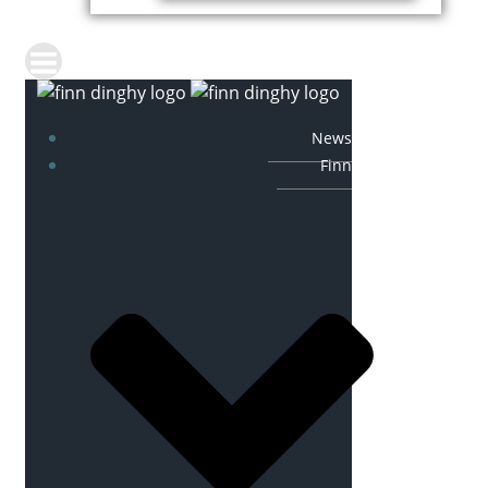
News
Finn